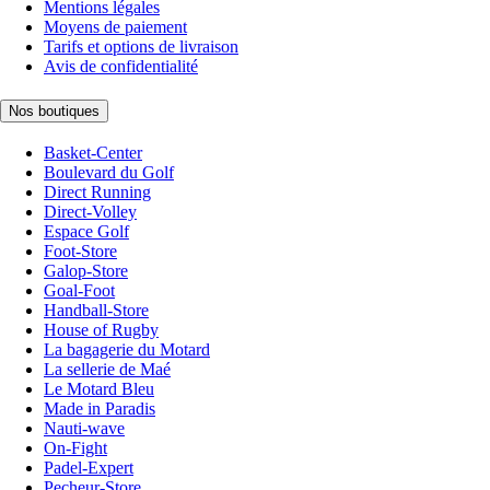
Mentions légales
Moyens de paiement
Tarifs et options de livraison
Avis de confidentialité
Nos boutiques
Basket-Center
Boulevard du Golf
Direct Running
Direct-Volley
Espace Golf
Foot-Store
Galop-Store
Goal-Foot
Handball-Store
House of Rugby
La bagagerie du Motard
La sellerie de Maé
Le Motard Bleu
Made in Paradis
Nauti-wave
On-Fight
Padel-Expert
Pecheur-Store