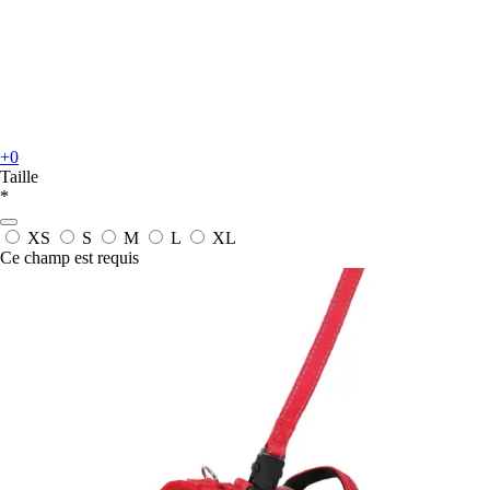
+0
Taille
*
XS
S
M
L
XL
Ce champ est requis