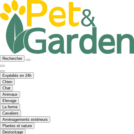
Rechercher
Expédiés en 24h
Chien
Chat
Animaux
Elevage
La ferme
Cavaliers
Aménagements extérieurs
Plantes et nature
Destockage