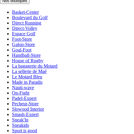
Nos boutiques
Basket-Center
Boulevard du Golf
Direct Running
Direct-Volley
Espace Golf
Foot-Store
Galop-Store
Goal-Foot
Handball-Store
House of Rugby
La bagagerie du Motard
La sellerie de Maé
Le Motard Bleu
Made in Paradis
Nauti-wave
On-Fight
Padel-Expert
Pecheur-Store
Slowood Interior
Smash-Expert
Sneak'In
Sneakids
Sport is good