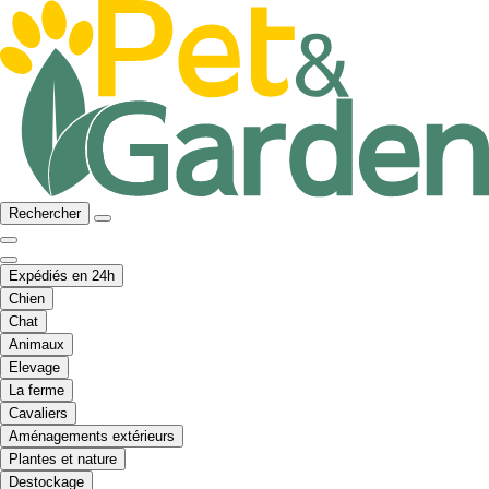
Rechercher
Expédiés en 24h
Chien
Chat
Animaux
Elevage
La ferme
Cavaliers
Aménagements extérieurs
Plantes et nature
Destockage