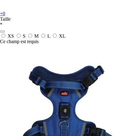
+0
Taille
*
XS
S
M
L
XL
Ce champ est requis