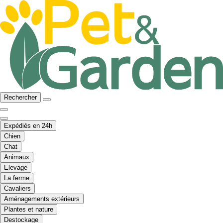
Rechercher
Expédiés en 24h
Chien
Chat
Animaux
Elevage
La ferme
Cavaliers
Aménagements extérieurs
Plantes et nature
Destockage