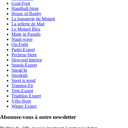
Goal-Foot
Handball-Store
House of Rugby
La bagagerie du Motard
La sellerie de Maé
Le Motard Bleu
Made in Paradis
Nauti-wave
On-Fight
Padel-Expert
Pecheur-Store
Slowood Interior
Smash-Expert
Sneak'In
Sneakids
Sport is good
Training-Fit
Trek-Expert
Triathlon Expert
Vélo-Store
Winter Expert
Abonnez-vous à notre newsletter