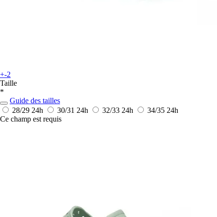
+-2
Taille
*
Guide des tailles
28/29
24h
30/31
24h
32/33
24h
34/35
24h
Ce champ est requis