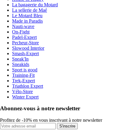
La bagagerie du Motard
La sellerie de Maé
Le Motard Bleu
Made in Paradis
Nauti-wave
On-Fight
Padel-Expert
Pecheur-Store
Slowood Interior
Smash-Expert
Sneak'In
Sneakids
Sport is good
Training-Fit
Trek-Expert
Triathlon Expert
Vélo-Store
Winter Expert
Abonnez-vous à notre newsletter
Profitez de -10% en vous inscrivant à notre newsletter
S'inscrire