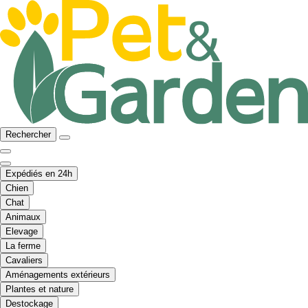
Rechercher
Expédiés en 24h
Chien
Chat
Animaux
Elevage
La ferme
Cavaliers
Aménagements extérieurs
Plantes et nature
Destockage