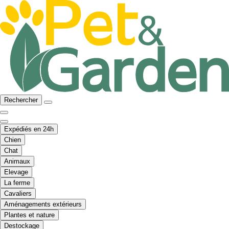
Rechercher
Expédiés en 24h
Chien
Chat
Animaux
Elevage
La ferme
Cavaliers
Aménagements extérieurs
Plantes et nature
Destockage