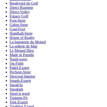
Boulevard du Golf
Direct Running
Direct-Volley
Espace Golf
Foot-Store
Galop-Store
Goal-Foot
Handball-Store
House of Rugby
La bagagerie du Motard
La sellerie de Maé
Le Motard Bleu
Made in Paradis
Nauti-wave
On-Fight
Padel-Expert
Pecheur-Store
Slowood Interior
Smash-Expert
Sneak'In
Sneakids
Sport is good
Training-Fit
Trek-Expert
Triathlon Expert