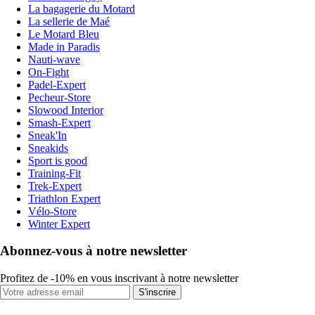
La bagagerie du Motard
La sellerie de Maé
Le Motard Bleu
Made in Paradis
Nauti-wave
On-Fight
Padel-Expert
Pecheur-Store
Slowood Interior
Smash-Expert
Sneak'In
Sneakids
Sport is good
Training-Fit
Trek-Expert
Triathlon Expert
Vélo-Store
Winter Expert
Abonnez-vous à notre newsletter
Profitez de -10% en vous inscrivant à notre newsletter
S'inscrire