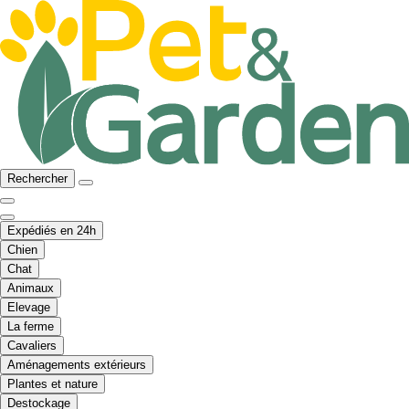
Rechercher
Expédiés en 24h
Chien
Chat
Animaux
Elevage
La ferme
Cavaliers
Aménagements extérieurs
Plantes et nature
Destockage