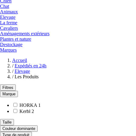
Chien
Chat
Animaux
Elevage
La ferme
Cavaliers
Aménagements extérieurs
Plantes et nature
Destockage
Marques
Accueil
/
Expédiés en 24h
/
Elevage
/
Les Produits
Filtres
Marque
HORKA
1
Kerbl
2
Taille
Couleur dominante
Type de produit