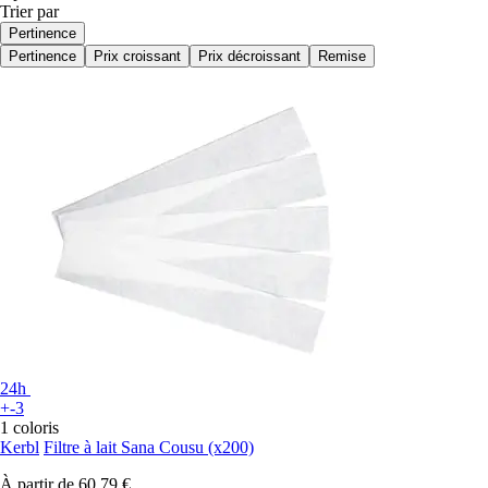
Trier par
Pertinence
Pertinence
Prix croissant
Prix décroissant
Remise
24h
+-3
1 coloris
Kerbl
Filtre à lait Sana Cousu (x200)
À partir de
60,79 €