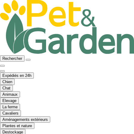
Rechercher
Expédiés en 24h
Chien
Chat
Animaux
Elevage
La ferme
Cavaliers
Aménagements extérieurs
Plantes et nature
Destockage