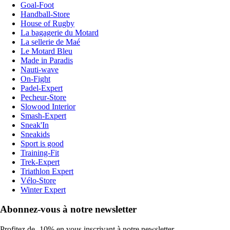
Goal-Foot
Handball-Store
House of Rugby
La bagagerie du Motard
La sellerie de Maé
Le Motard Bleu
Made in Paradis
Nauti-wave
On-Fight
Padel-Expert
Pecheur-Store
Slowood Interior
Smash-Expert
Sneak'In
Sneakids
Sport is good
Training-Fit
Trek-Expert
Triathlon Expert
Vélo-Store
Winter Expert
Abonnez-vous à notre newsletter
Profitez de -10% en vous inscrivant à notre newsletter