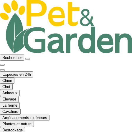
Rechercher
Expédiés en 24h
Chien
Chat
Animaux
Elevage
La ferme
Cavaliers
Aménagements extérieurs
Plantes et nature
Destockage