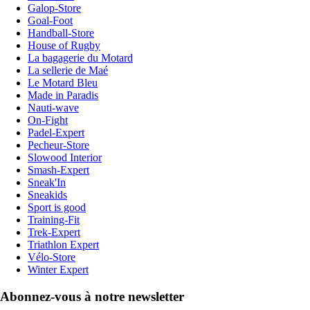
Galop-Store
Goal-Foot
Handball-Store
House of Rugby
La bagagerie du Motard
La sellerie de Maé
Le Motard Bleu
Made in Paradis
Nauti-wave
On-Fight
Padel-Expert
Pecheur-Store
Slowood Interior
Smash-Expert
Sneak'In
Sneakids
Sport is good
Training-Fit
Trek-Expert
Triathlon Expert
Vélo-Store
Winter Expert
Abonnez-vous à notre newsletter