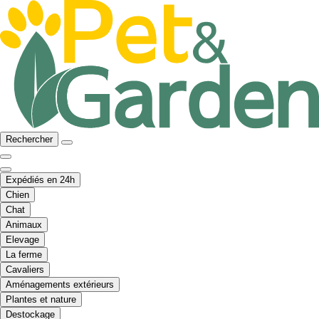
Rechercher
Expédiés en 24h
Chien
Chat
Animaux
Elevage
La ferme
Cavaliers
Aménagements extérieurs
Plantes et nature
Destockage