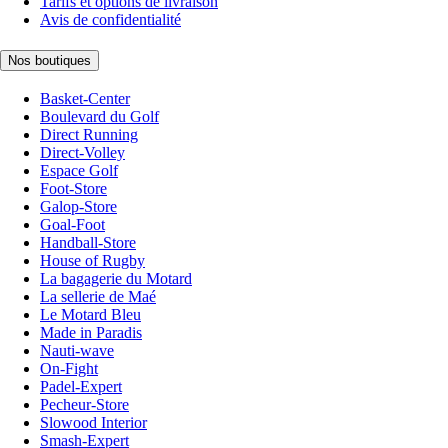
Tarifs et options de livraison
Avis de confidentialité
Nos boutiques
Basket-Center
Boulevard du Golf
Direct Running
Direct-Volley
Espace Golf
Foot-Store
Galop-Store
Goal-Foot
Handball-Store
House of Rugby
La bagagerie du Motard
La sellerie de Maé
Le Motard Bleu
Made in Paradis
Nauti-wave
On-Fight
Padel-Expert
Pecheur-Store
Slowood Interior
Smash-Expert