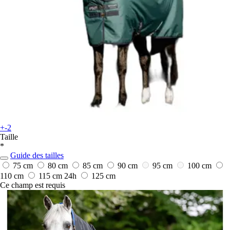
+-2
Taille
*
Guide des tailles
75 cm
80 cm
85 cm
90 cm
95 cm
100 cm
110 cm
115 cm
24h
125 cm
Ce champ est requis