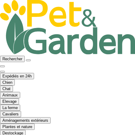
Rechercher
Expédiés en 24h
Chien
Chat
Animaux
Elevage
La ferme
Cavaliers
Aménagements extérieurs
Plantes et nature
Destockage