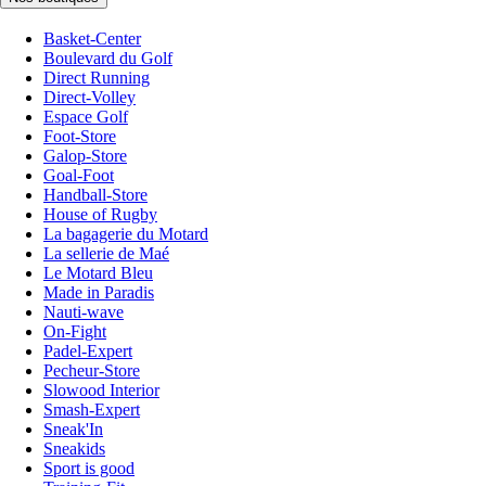
Basket-Center
Boulevard du Golf
Direct Running
Direct-Volley
Espace Golf
Foot-Store
Galop-Store
Goal-Foot
Handball-Store
House of Rugby
La bagagerie du Motard
La sellerie de Maé
Le Motard Bleu
Made in Paradis
Nauti-wave
On-Fight
Padel-Expert
Pecheur-Store
Slowood Interior
Smash-Expert
Sneak'In
Sneakids
Sport is good