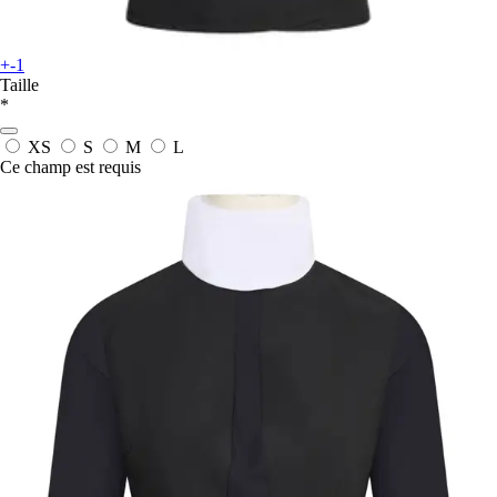
+-1
Taille
*
XS
S
M
L
Ce champ est requis