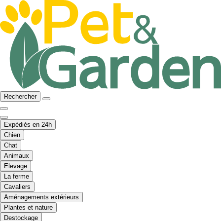
Rechercher
Expédiés en 24h
Chien
Chat
Animaux
Elevage
La ferme
Cavaliers
Aménagements extérieurs
Plantes et nature
Destockage