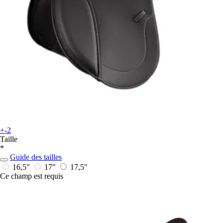
+-2
Taille
*
Guide des tailles
16,5"
17"
17,5"
Ce champ est requis