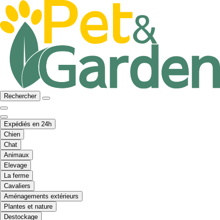
Rechercher
Expédiés en 24h
Chien
Chat
Animaux
Elevage
La ferme
Cavaliers
Aménagements extérieurs
Plantes et nature
Destockage