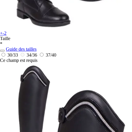
+-2
Taille
*
Guide des tailles
30/33
34/36
37/40
Ce champ est requis