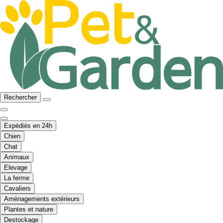
Rechercher
Expédiés en 24h
Chien
Chat
Animaux
Elevage
La ferme
Cavaliers
Aménagements extérieurs
Plantes et nature
Destockage