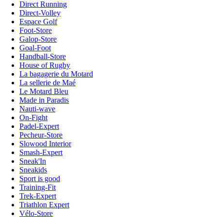
Direct Running
Direct-Volley
Espace Golf
Foot-Store
Galop-Store
Goal-Foot
Handball-Store
House of Rugby
La bagagerie du Motard
La sellerie de Maé
Le Motard Bleu
Made in Paradis
Nauti-wave
On-Fight
Padel-Expert
Pecheur-Store
Slowood Interior
Smash-Expert
Sneak'In
Sneakids
Sport is good
Training-Fit
Trek-Expert
Triathlon Expert
Vélo-Store