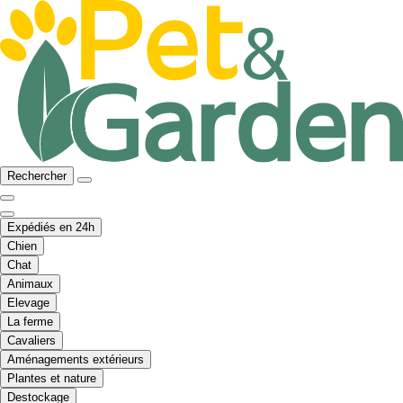
Rechercher
Expédiés en 24h
Chien
Chat
Animaux
Elevage
La ferme
Cavaliers
Aménagements extérieurs
Plantes et nature
Destockage