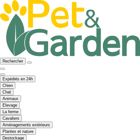
Rechercher
Expédiés en 24h
Chien
Chat
Animaux
Elevage
La ferme
Cavaliers
Aménagements extérieurs
Plantes et nature
Destockage