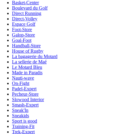
Basket-Center
Boulevard du Golf
Direct Running
Direct-Volley
Espace Golf
Foot-Store
Galop-Store
Goal-Foot
Handball-Store
House of Rugby
La bagagerie du Motard
La sellerie de Maé
Le Motard Bleu
Made in Paradis
Nauti-wave
On-Fight
Padel-Expert
Pecheur-Store
Slowood Interior
Smash-Expert
Sneak'In
Sneakids
Sport is good
Training-Fit
Trek-Expert