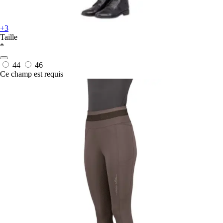
+3
Taille
*
44
46
Ce champ est requis