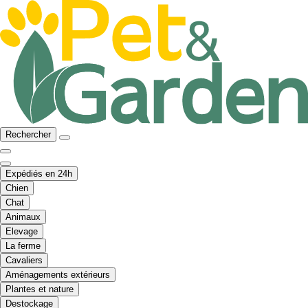
Rechercher
Expédiés en 24h
Chien
Chat
Animaux
Elevage
La ferme
Cavaliers
Aménagements extérieurs
Plantes et nature
Destockage