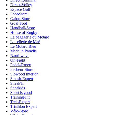
Direct Running
Direct-Volley
Espace Golf
Foot-Store
Galop-Store
Goal-Foot
Handball-Store
House of Rugby
La bagagerie du Motard
La sellerie de Maé
Le Motard Bleu
Made in Paradis
Nauti-wave
On-Fight
Padel-Expert
Pecheur-Store
Slowood Interior
Smash-Expert
Sneak'In
Sneakids
Sport is good
Training-Fit
Trek-Expert
Triathlon Expert
Vélo-Store