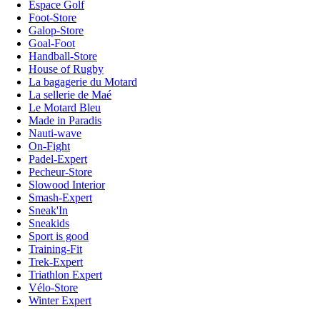
Espace Golf
Foot-Store
Galop-Store
Goal-Foot
Handball-Store
House of Rugby
La bagagerie du Motard
La sellerie de Maé
Le Motard Bleu
Made in Paradis
Nauti-wave
On-Fight
Padel-Expert
Pecheur-Store
Slowood Interior
Smash-Expert
Sneak'In
Sneakids
Sport is good
Training-Fit
Trek-Expert
Triathlon Expert
Vélo-Store
Winter Expert