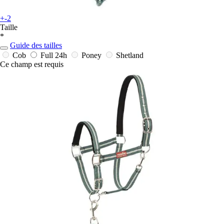
+-2
Taille
*
Guide des tailles
Cob
Full
24h
Poney
Shetland
Ce champ est requis