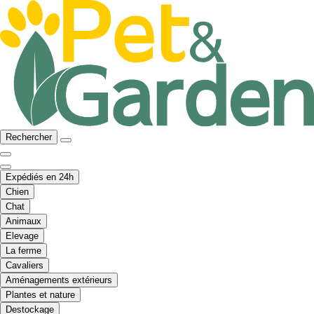
Rechercher
Expédiés en 24h
Chien
Chat
Animaux
Elevage
La ferme
Cavaliers
Aménagements extérieurs
Plantes et nature
Destockage