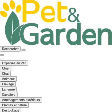
Rechercher
Expédiés en 24h
Chien
Chat
Animaux
Elevage
La ferme
Cavaliers
Aménagements extérieurs
Plantes et nature
Destockage