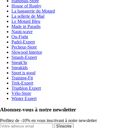
Handball-Store
House of Rugby
La bagagerie du Motard
La sellerie de Maé
Le Motard Bleu
Made in Paradis
Nauti-wave
On-Fight
Padel-Expert
Pecheur-Store
Slowood Interior
Smash-Expert
Sneak'In
Sneakids
Sport is good
Training-Fit
Trek-Expert
Triathlon Expert
Vélo-Store
Winter Expert
Abonnez-vous à notre newsletter
Profitez de -10% en vous inscrivant à notre newsletter
S'inscrire