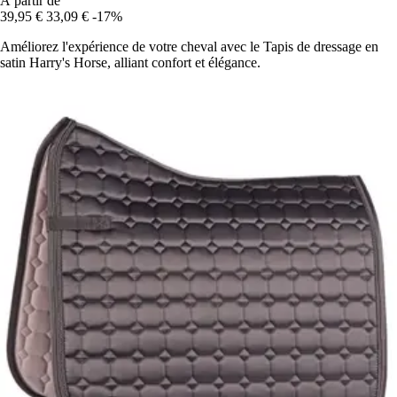
À partir de
39,95 €
33,09 €
-17%
Améliorez l'expérience de votre cheval avec le Tapis de dressage en
satin Harry's Horse, alliant confort et élégance.