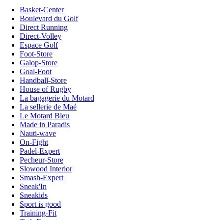
Basket-Center
Boulevard du Golf
Direct Running
Direct-Volley
Espace Golf
Foot-Store
Galop-Store
Goal-Foot
Handball-Store
House of Rugby
La bagagerie du Motard
La sellerie de Maé
Le Motard Bleu
Made in Paradis
Nauti-wave
On-Fight
Padel-Expert
Pecheur-Store
Slowood Interior
Smash-Expert
Sneak'In
Sneakids
Sport is good
Training-Fit