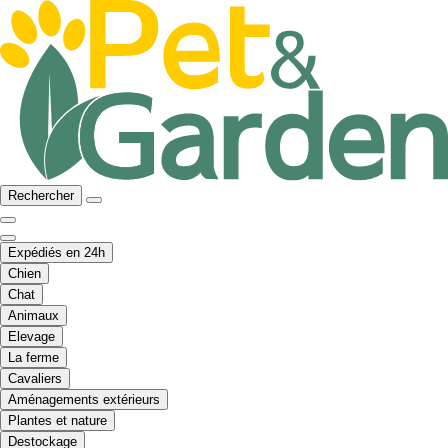
Rechercher
Expédiés en 24h
Chien
Chat
Animaux
Elevage
La ferme
Cavaliers
Aménagements extérieurs
Plantes et nature
Destockage