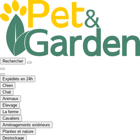
Rechercher
Expédiés en 24h
Chien
Chat
Animaux
Elevage
La ferme
Cavaliers
Aménagements extérieurs
Plantes et nature
Destockage