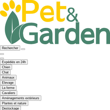
Rechercher
Expédiés en 24h
Chien
Chat
Animaux
Elevage
La ferme
Cavaliers
Aménagements extérieurs
Plantes et nature
Destockage