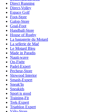
Direct Running
Direct-Volley
Espace Golf
Foot-Store
Galop-Store
Goal-Foot
Handball-Store
House of Rugby
La bagagerie du Motard
La sellerie de Maé
Le Motard Bleu
Made in Paradis
Nauti-wave
On-Fight
Padel-Expert
Pecheur-Store
Slowood Interior
Smash-Expert
Sneak'In
Sneakids
Sport is good
Training-Fit
Trek-Expert
Triathlon Expert
Vélo-Store