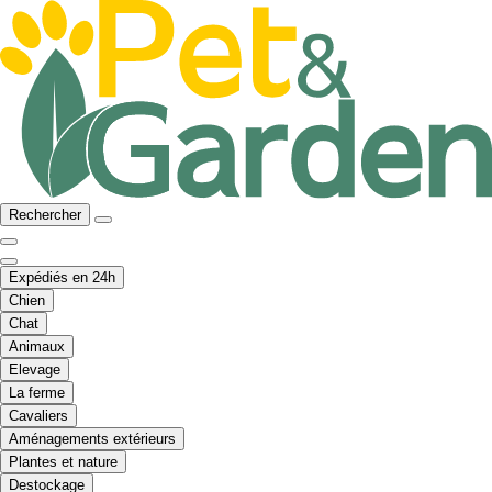
Rechercher
Expédiés en 24h
Chien
Chat
Animaux
Elevage
La ferme
Cavaliers
Aménagements extérieurs
Plantes et nature
Destockage