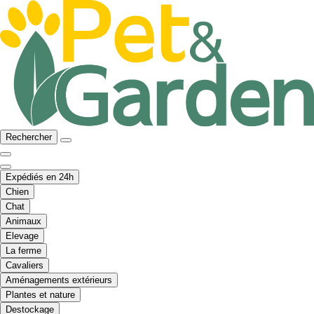
Rechercher
Expédiés en 24h
Chien
Chat
Animaux
Elevage
La ferme
Cavaliers
Aménagements extérieurs
Plantes et nature
Destockage