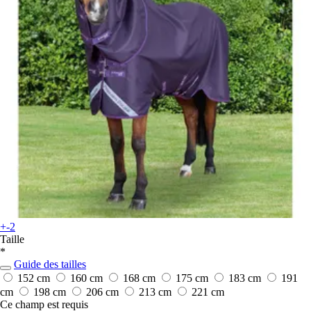
+-2
Taille
*
Guide des tailles
152 cm
160 cm
168 cm
175 cm
183 cm
191
cm
198 cm
206 cm
213 cm
221 cm
Ce champ est requis