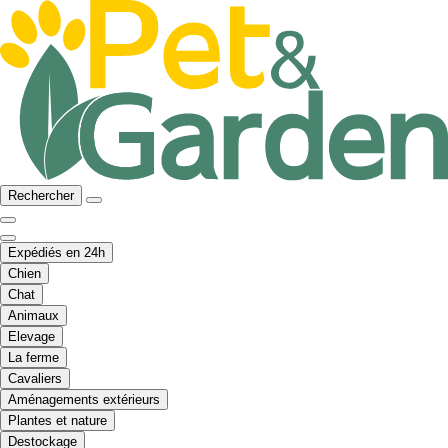
Rechercher
Expédiés en 24h
Chien
Chat
Animaux
Elevage
La ferme
Cavaliers
Aménagements extérieurs
Plantes et nature
Destockage