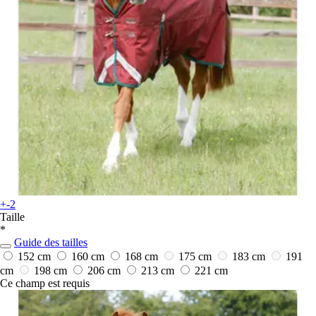
+-2
Taille
*
Guide des tailles
152 cm
160 cm
168 cm
175 cm
183 cm
191
cm
198 cm
206 cm
213 cm
221 cm
Ce champ est requis