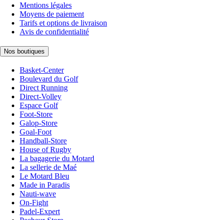
Mentions légales
Moyens de paiement
Tarifs et options de livraison
Avis de confidentialité
Nos boutiques
Basket-Center
Boulevard du Golf
Direct Running
Direct-Volley
Espace Golf
Foot-Store
Galop-Store
Goal-Foot
Handball-Store
House of Rugby
La bagagerie du Motard
La sellerie de Maé
Le Motard Bleu
Made in Paradis
Nauti-wave
On-Fight
Padel-Expert