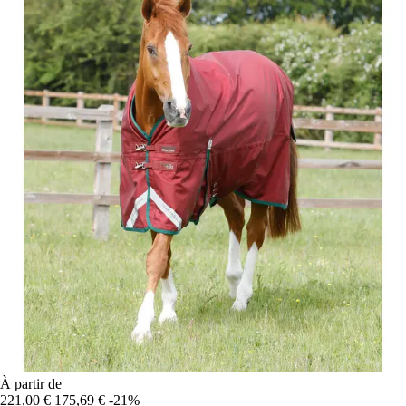
À partir de
221,00 €
175,69 €
-21%