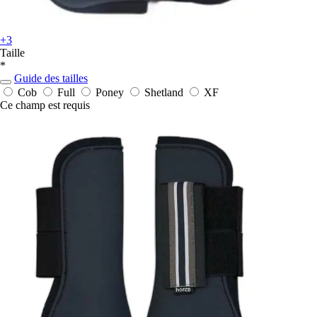
+3
Taille
*
Guide des tailles
Cob
Full
Poney
Shetland
XF
Ce champ est requis