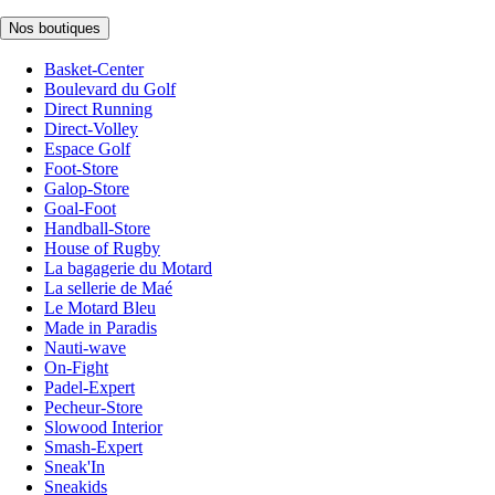
Nos boutiques
Basket-Center
Boulevard du Golf
Direct Running
Direct-Volley
Espace Golf
Foot-Store
Galop-Store
Goal-Foot
Handball-Store
House of Rugby
La bagagerie du Motard
La sellerie de Maé
Le Motard Bleu
Made in Paradis
Nauti-wave
On-Fight
Padel-Expert
Pecheur-Store
Slowood Interior
Smash-Expert
Sneak'In
Sneakids