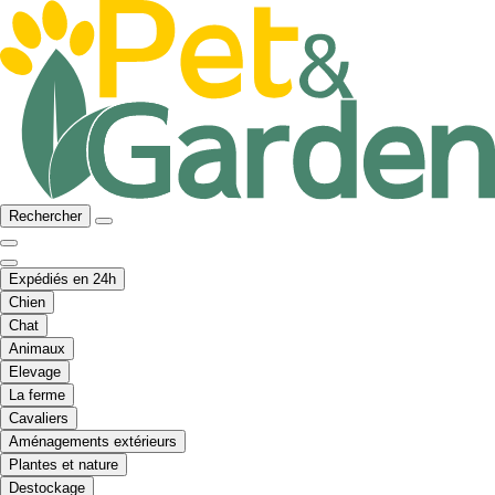
Rechercher
Expédiés en 24h
Chien
Chat
Animaux
Elevage
La ferme
Cavaliers
Aménagements extérieurs
Plantes et nature
Destockage