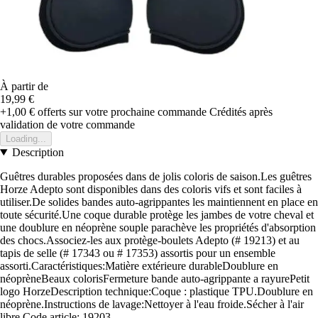
À partir de
19,99 €
+1,00 €
offerts sur votre prochaine commande
Crédités après
validation de votre commande
Loading...
Description
Guêtres durables proposées dans de jolis coloris de saison.Les guêtres
Horze Adepto sont disponibles dans des coloris vifs et sont faciles à
utiliser.De solides bandes auto-agrippantes les maintiennent en place en
toute sécurité.Une coque durable protège les jambes de votre cheval et
une doublure en néoprène souple parachève les propriétés d'absorption
des chocs.Associez-les aux protège-boulets Adepto (# 19213) et au
tapis de selle (# 17343 ou # 17353) assortis pour un ensemble
assorti.Caractéristiques:Matière extérieure durableDoublure en
néoprèneBeaux colorisFermeture bande auto-agrippante a rayurePetit
logo HorzeDescription technique:Coque : plastique TPU.Doublure en
néoprène.Instructions de lavage:Nettoyer à l'eau froide.Sécher à l'air
libre.Code article: 19203