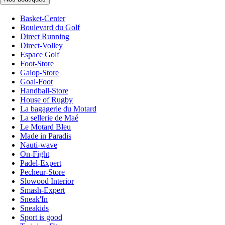
Basket-Center
Boulevard du Golf
Direct Running
Direct-Volley
Espace Golf
Foot-Store
Galop-Store
Goal-Foot
Handball-Store
House of Rugby
La bagagerie du Motard
La sellerie de Maé
Le Motard Bleu
Made in Paradis
Nauti-wave
On-Fight
Padel-Expert
Pecheur-Store
Slowood Interior
Smash-Expert
Sneak'In
Sneakids
Sport is good