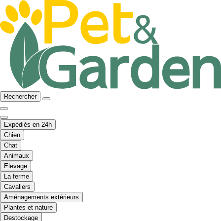
Rechercher
Expédiés en 24h
Chien
Chat
Animaux
Elevage
La ferme
Cavaliers
Aménagements extérieurs
Plantes et nature
Destockage