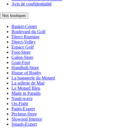
Avis de confidentialité
Nos boutiques
Basket-Center
Boulevard du Golf
Direct Running
Direct-Volley
Espace Golf
Foot-Store
Galop-Store
Goal-Foot
Handball-Store
House of Rugby
La bagagerie du Motard
La sellerie de Maé
Le Motard Bleu
Made in Paradis
Nauti-wave
On-Fight
Padel-Expert
Pecheur-Store
Slowood Interior
Smash-Expert