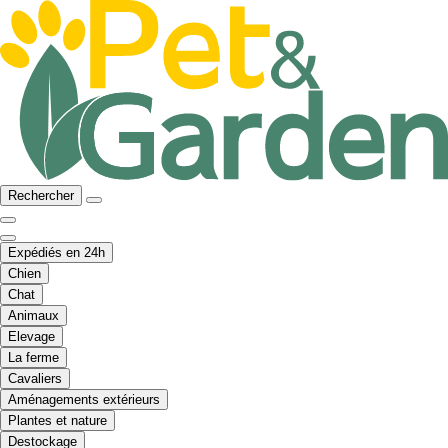
Rechercher
Expédiés en 24h
Chien
Chat
Animaux
Elevage
La ferme
Cavaliers
Aménagements extérieurs
Plantes et nature
Destockage