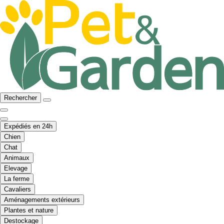
Rechercher
Expédiés en 24h
Chien
Chat
Animaux
Elevage
La ferme
Cavaliers
Aménagements extérieurs
Plantes et nature
Destockage