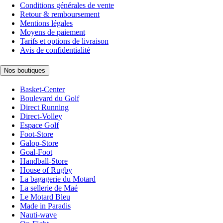
Conditions générales de vente
Retour & remboursement
Mentions légales
Moyens de paiement
Tarifs et options de livraison
Avis de confidentialité
Nos boutiques
Basket-Center
Boulevard du Golf
Direct Running
Direct-Volley
Espace Golf
Foot-Store
Galop-Store
Goal-Foot
Handball-Store
House of Rugby
La bagagerie du Motard
La sellerie de Maé
Le Motard Bleu
Made in Paradis
Nauti-wave