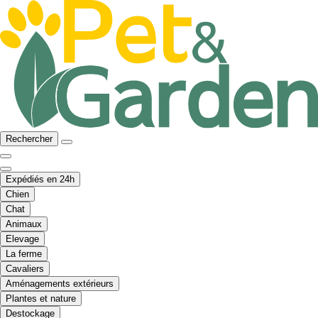
Rechercher
Expédiés en 24h
Chien
Chat
Animaux
Elevage
La ferme
Cavaliers
Aménagements extérieurs
Plantes et nature
Destockage