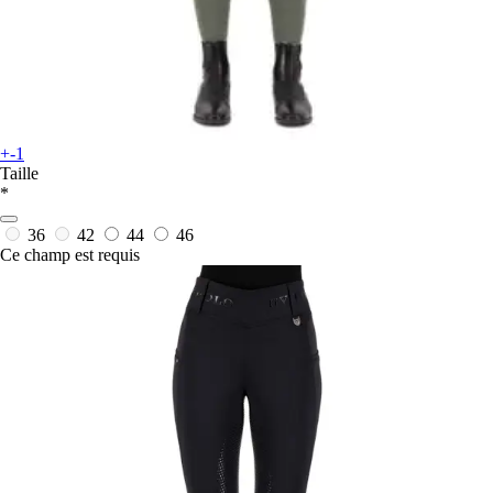
+-1
Taille
*
36
42
44
46
Ce champ est requis