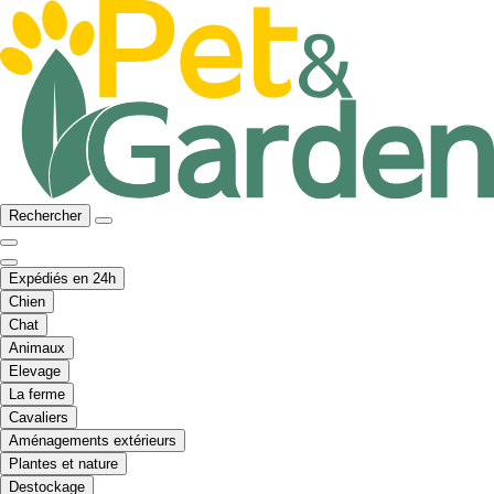
Rechercher
Expédiés en 24h
Chien
Chat
Animaux
Elevage
La ferme
Cavaliers
Aménagements extérieurs
Plantes et nature
Destockage