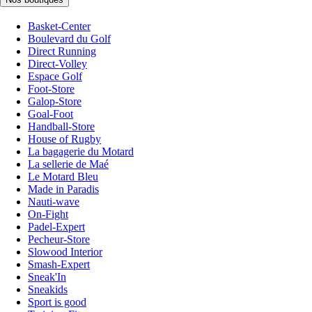
Basket-Center
Boulevard du Golf
Direct Running
Direct-Volley
Espace Golf
Foot-Store
Galop-Store
Goal-Foot
Handball-Store
House of Rugby
La bagagerie du Motard
La sellerie de Maé
Le Motard Bleu
Made in Paradis
Nauti-wave
On-Fight
Padel-Expert
Pecheur-Store
Slowood Interior
Smash-Expert
Sneak'In
Sneakids
Sport is good