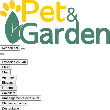
Rechercher
Expédiés en 24h
Chien
Chat
Animaux
Elevage
La ferme
Cavaliers
Aménagements extérieurs
Plantes et nature
Destockage