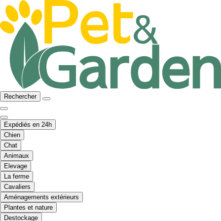
Rechercher
Expédiés en 24h
Chien
Chat
Animaux
Elevage
La ferme
Cavaliers
Aménagements extérieurs
Plantes et nature
Destockage