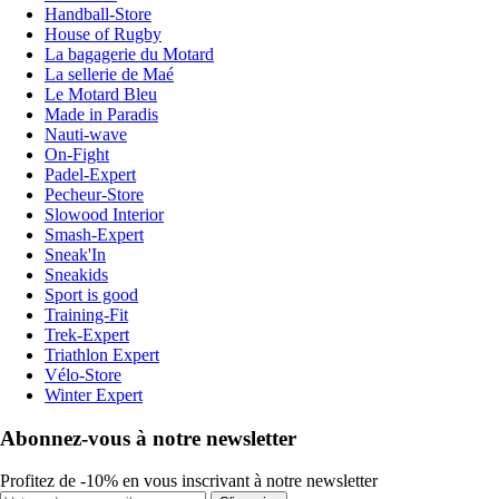
Handball-Store
House of Rugby
La bagagerie du Motard
La sellerie de Maé
Le Motard Bleu
Made in Paradis
Nauti-wave
On-Fight
Padel-Expert
Pecheur-Store
Slowood Interior
Smash-Expert
Sneak'In
Sneakids
Sport is good
Training-Fit
Trek-Expert
Triathlon Expert
Vélo-Store
Winter Expert
Abonnez-vous à notre newsletter
Profitez de -10% en vous inscrivant à notre newsletter