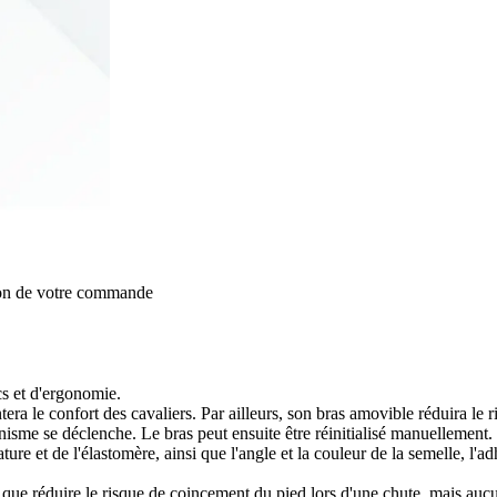
ion de votre commande
cs et d'ergonomie.
a le confort des cavaliers. Par ailleurs, son bras amovible réduira le ri
nisme se déclenche. Le bras peut ensuite être réinitialisé manuellement.
ature et de l'élastomère, ainsi que l'angle et la couleur de la semelle, l
t que réduire le risque de coincement du pied lors d'une chute, mais au