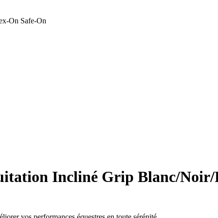
Flex-On Safe-On
quitation Incliné Grip Blanc/Noir
éliorer vos performances équestres en toute sérénité.