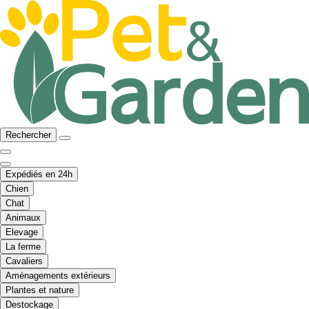
Rechercher
Expédiés en 24h
Chien
Chat
Animaux
Elevage
La ferme
Cavaliers
Aménagements extérieurs
Plantes et nature
Destockage