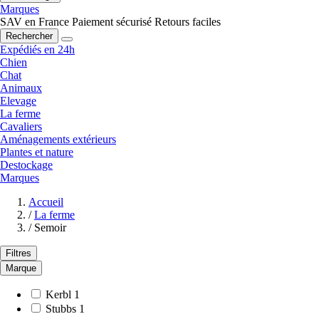
Marques
SAV en France
Paiement sécurisé
Retours faciles
Rechercher
Expédiés en 24h
Chien
Chat
Animaux
Elevage
La ferme
Cavaliers
Aménagements extérieurs
Plantes et nature
Destockage
Marques
Accueil
/
La ferme
/
Semoir
Filtres
Marque
Kerbl
1
Stubbs
1