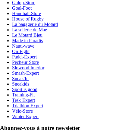
Galop-Store
Goal-Foot
Handball-Store
House of Rugby
La bagagerie du Motard
La sellerie de Maé
Le Motard Bleu
Made in Paradis
Nauti-wave
On-Fight
Padel-Expert
Pecheur-Store
Slowood Interior
Smash-Expert
Sneak'In
Sneakids
Sport is good
Training-Fit
Trek-Expert
Triathlon Expert
Vélo-Store
Winter Expert
Abonnez-vous à notre newsletter