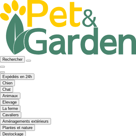
Rechercher
Expédiés en 24h
Chien
Chat
Animaux
Elevage
La ferme
Cavaliers
Aménagements extérieurs
Plantes et nature
Destockage