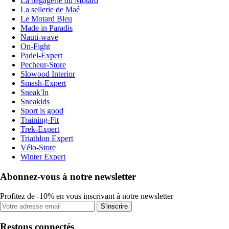
La bagagerie du Motard
La sellerie de Maé
Le Motard Bleu
Made in Paradis
Nauti-wave
On-Fight
Padel-Expert
Pecheur-Store
Slowood Interior
Smash-Expert
Sneak'In
Sneakids
Sport is good
Training-Fit
Trek-Expert
Triathlon Expert
Vélo-Store
Winter Expert
Abonnez-vous à notre newsletter
Profitez de -10% en vous inscrivant à notre newsletter
S'inscrire
Restons connectés