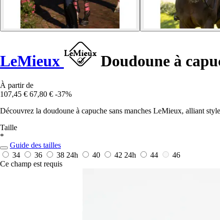
LeMieux
Doudoune à capu
À partir de
107,45 €
67,80 €
-37%
Découvrez la doudoune à capuche sans manches LeMieux, alliant style m
Taille
*
Guide des tailles
34
36
38
24h
40
42
24h
44
46
Ce champ est requis