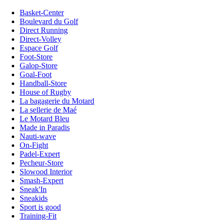
Basket-Center
Boulevard du Golf
Direct Running
Direct-Volley
Espace Golf
Foot-Store
Galop-Store
Goal-Foot
Handball-Store
House of Rugby
La bagagerie du Motard
La sellerie de Maé
Le Motard Bleu
Made in Paradis
Nauti-wave
On-Fight
Padel-Expert
Pecheur-Store
Slowood Interior
Smash-Expert
Sneak'In
Sneakids
Sport is good
Training-Fit