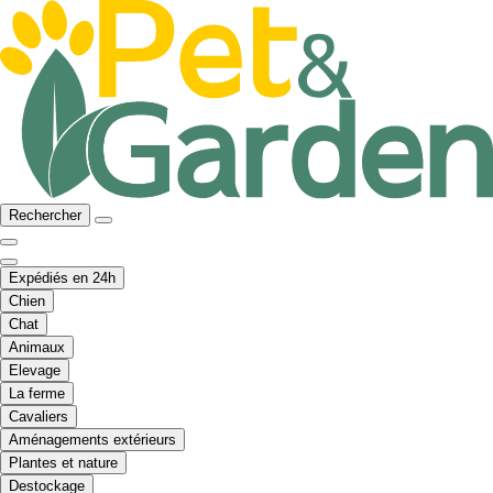
Rechercher
Expédiés en 24h
Chien
Chat
Animaux
Elevage
La ferme
Cavaliers
Aménagements extérieurs
Plantes et nature
Destockage