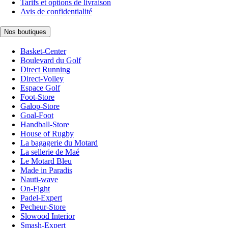
Tarifs et options de livraison
Avis de confidentialité
Nos boutiques
Basket-Center
Boulevard du Golf
Direct Running
Direct-Volley
Espace Golf
Foot-Store
Galop-Store
Goal-Foot
Handball-Store
House of Rugby
La bagagerie du Motard
La sellerie de Maé
Le Motard Bleu
Made in Paradis
Nauti-wave
On-Fight
Padel-Expert
Pecheur-Store
Slowood Interior
Smash-Expert