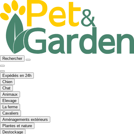
Rechercher
Expédiés en 24h
Chien
Chat
Animaux
Elevage
La ferme
Cavaliers
Aménagements extérieurs
Plantes et nature
Destockage