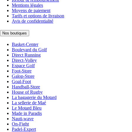
Mentions légales
Moyens de paiement
Tarifs et options de livraison
Avis de confidentialité
Nos boutiques
Basket-Center
Boulevard du Golf
Direct Running
Direct-Volley
Espace Golf
Foot-Store
Galop-Store
Goal-Foot
Handball-Store
House of Rugby
La bagagerie du Motard
La sellerie de Maé
Le Motard Bleu
Made in Paradis
Nauti-wave
On-Fight
Padel-Expert