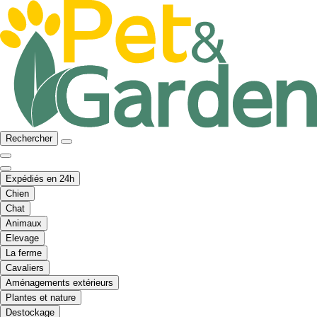
Rechercher
Expédiés en 24h
Chien
Chat
Animaux
Elevage
La ferme
Cavaliers
Aménagements extérieurs
Plantes et nature
Destockage