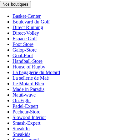
Nos boutiques
Basket-Center
Boulevard du Golf
Direct Running
Direct-Volley
Espace Golf
Foot-Store
Galop-Store
Goal-Foot
Handball-Store
House of Rugby
La bagagerie du Motard
La sellerie de Maé
Le Motard Bleu
Made in Paradis
Nauti-wave
On-Fight
Padel-Expert
Pecheur-Store
Slowood Interior
Smash-Expert
Sneak'In
Sneakids
Sport is good