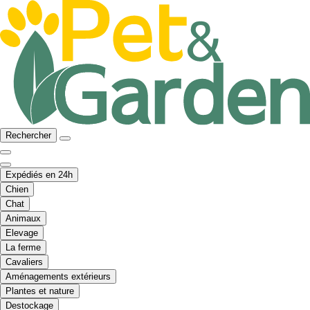
Rechercher
Expédiés en 24h
Chien
Chat
Animaux
Elevage
La ferme
Cavaliers
Aménagements extérieurs
Plantes et nature
Destockage