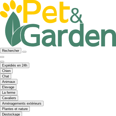
Rechercher
Expédiés en 24h
Chien
Chat
Animaux
Elevage
La ferme
Cavaliers
Aménagements extérieurs
Plantes et nature
Destockage