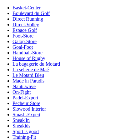
Basket-Center
Boulevard du Golf
Direct Running
Direct-Volley
Espace Golf
Foot-Store
Galop-Store
Goal-Foot
Handball-Store
House of Rugby
La bagagerie du Motard
La sellerie de Maé
Le Motard Bleu
Made in Paradis
Nauti-wave
On-Fight
Padel-Expert
Pecheur-Store
Slowood Interior
Smash-Expert
Sneak'In
Sneakids
Sport is good
Training-Fit