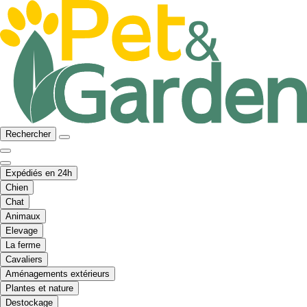
Rechercher
Expédiés en 24h
Chien
Chat
Animaux
Elevage
La ferme
Cavaliers
Aménagements extérieurs
Plantes et nature
Destockage