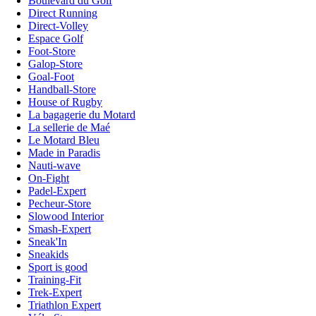
Boulevard du Golf
Direct Running
Direct-Volley
Espace Golf
Foot-Store
Galop-Store
Goal-Foot
Handball-Store
House of Rugby
La bagagerie du Motard
La sellerie de Maé
Le Motard Bleu
Made in Paradis
Nauti-wave
On-Fight
Padel-Expert
Pecheur-Store
Slowood Interior
Smash-Expert
Sneak'In
Sneakids
Sport is good
Training-Fit
Trek-Expert
Triathlon Expert