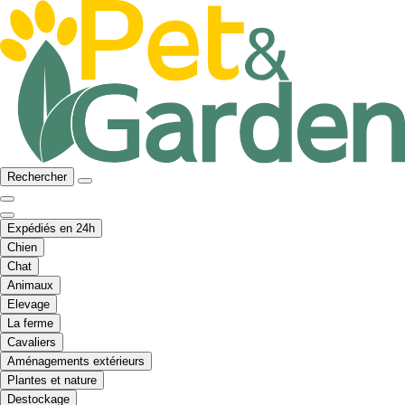
Rechercher
Expédiés en 24h
Chien
Chat
Animaux
Elevage
La ferme
Cavaliers
Aménagements extérieurs
Plantes et nature
Destockage