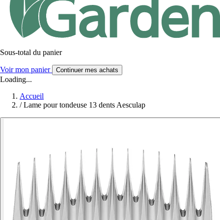
Sous-total du panier
Voir mon panier
Continuer mes achats
Loading...
Accueil
/
Lame pour tondeuse 13 dents Aesculap