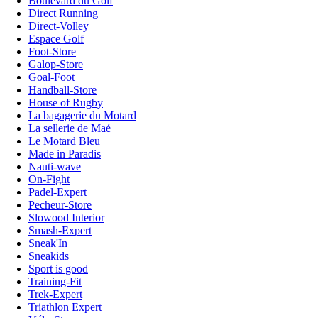
Boulevard du Golf
Direct Running
Direct-Volley
Espace Golf
Foot-Store
Galop-Store
Goal-Foot
Handball-Store
House of Rugby
La bagagerie du Motard
La sellerie de Maé
Le Motard Bleu
Made in Paradis
Nauti-wave
On-Fight
Padel-Expert
Pecheur-Store
Slowood Interior
Smash-Expert
Sneak'In
Sneakids
Sport is good
Training-Fit
Trek-Expert
Triathlon Expert