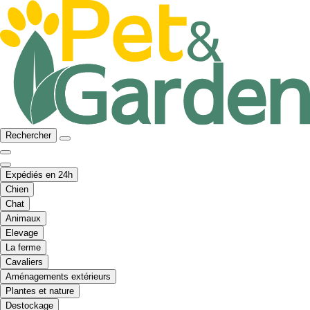
Rechercher
Expédiés en 24h
Chien
Chat
Animaux
Elevage
La ferme
Cavaliers
Aménagements extérieurs
Plantes et nature
Destockage