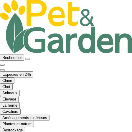
Rechercher
Expédiés en 24h
Chien
Chat
Animaux
Elevage
La ferme
Cavaliers
Aménagements extérieurs
Plantes et nature
Destockage