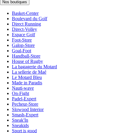
Nos boutiques
Basket-Center
Boulevard du Golf
Direct Running
Direct-Volley
Espace Golf
Foot-Store
Galop-Store
Goal-Foot
Handball-Store
House of Rugby
La bagagerie du Motard
La sellerie de Maé
Le Motard Bleu
Made in Paradis
Nauti-wave
On-Fight
Padel-Expert
Pecheur-Store
Slowood Interior
Smash-Expert
Sneak'In
Sneakids
Sport is good