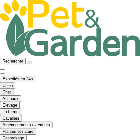
Rechercher
Expédiés en 24h
Chien
Chat
Animaux
Elevage
La ferme
Cavaliers
Aménagements extérieurs
Plantes et nature
Destockage