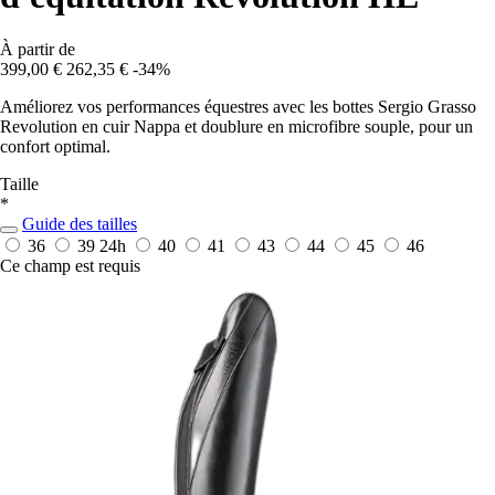
À partir de
399,00 €
262,35 €
-34%
Améliorez vos performances équestres avec les bottes Sergio Grasso
Revolution en cuir Nappa et doublure en microfibre souple, pour un
confort optimal.
Taille
*
Guide des tailles
36
39
24h
40
41
43
44
45
46
Ce champ est requis