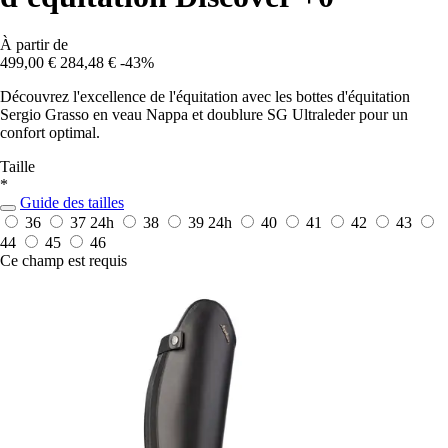
À partir de
499,00 €
284,48 €
-43%
Découvrez l'excellence de l'équitation avec les bottes d'équitation
Sergio Grasso en veau Nappa et doublure SG Ultraleder pour un
confort optimal.
Taille
*
Guide des tailles
36
37
24h
38
39
24h
40
41
42
43
44
45
46
Ce champ est requis