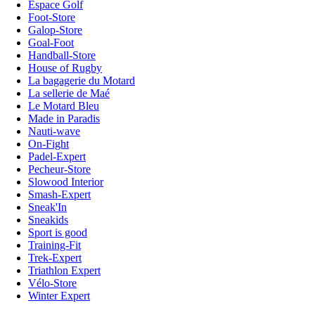
Espace Golf
Foot-Store
Galop-Store
Goal-Foot
Handball-Store
House of Rugby
La bagagerie du Motard
La sellerie de Maé
Le Motard Bleu
Made in Paradis
Nauti-wave
On-Fight
Padel-Expert
Pecheur-Store
Slowood Interior
Smash-Expert
Sneak'In
Sneakids
Sport is good
Training-Fit
Trek-Expert
Triathlon Expert
Vélo-Store
Winter Expert