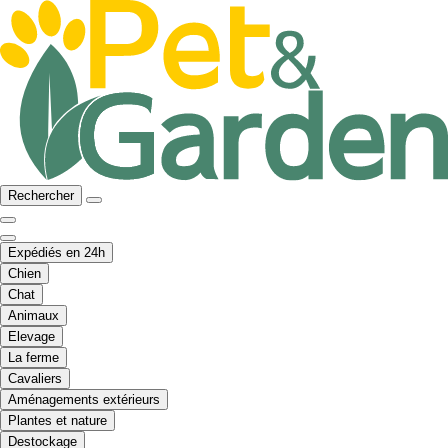
Rechercher
Expédiés en 24h
Chien
Chat
Animaux
Elevage
La ferme
Cavaliers
Aménagements extérieurs
Plantes et nature
Destockage