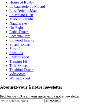
House of Rugby
La bagagerie du Motard
La sellerie de Maé
Le Motard Bleu
Made in Paradis
Nauti-wave
On-Fight
Padel-Expert
Pecheur-Store
Slowood Interior
Smash-Expert
Sneak'In
Sneakids
Sport is good
Training-Fit
Trek-Expert
Triathlon Expert
Vélo-Store
Winter Expert
Abonnez-vous à notre newsletter
Profitez de -10% en vous inscrivant à notre newsletter
S'inscrire