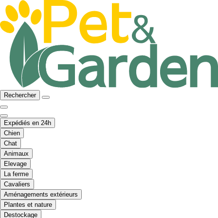
Rechercher
Expédiés en 24h
Chien
Chat
Animaux
Elevage
La ferme
Cavaliers
Aménagements extérieurs
Plantes et nature
Destockage