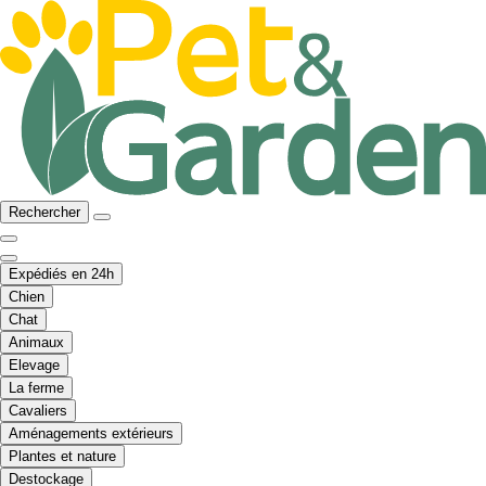
Rechercher
Expédiés en 24h
Chien
Chat
Animaux
Elevage
La ferme
Cavaliers
Aménagements extérieurs
Plantes et nature
Destockage